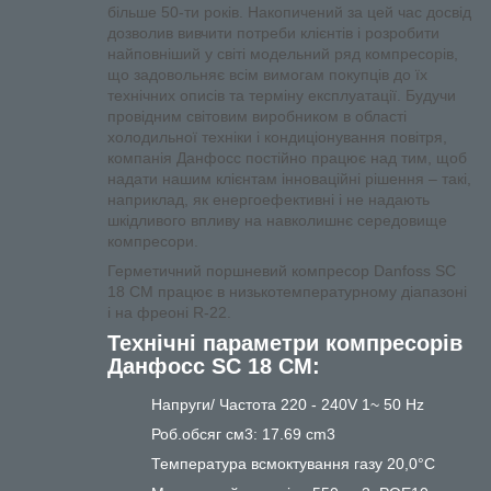
більше 50-ти років. Накопичений за цей час досвід
дозволив вивчити потреби клієнтів і розробити
найповніший у світі модельний ряд компресорів,
що задовольняє всім вимогам покупців до їх
технічних описів та терміну експлуатації. Будучи
провідним світовим виробником в області
холодильної техніки і кондиціонування повітря,
компанія Данфосс постійно працює над тим, щоб
надати нашим клієнтам інноваційні рішення – такі,
наприклад, як енергоефективні і не надають
шкідливого впливу на навколишнє середовище
компресори.
Герметичний поршневий компресор Danfoss SC
18 СМ працює в низькотемпературному діапазоні
і на фреоні
R-22
.
Технічні параметри компресорів
Данфосс SC 18 СМ:
Напруги/ Частота 220 - 240V 1~ 50 Hz
Роб.обсяг см3: 17.69 cm3
Температура всмоктування газу 20,0°C