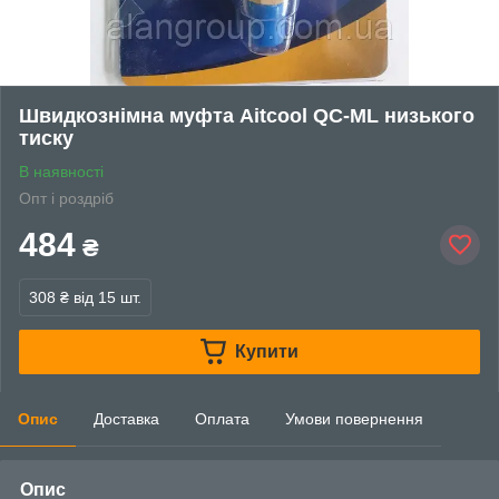
Швидкознімна муфта Aitcool QC-ML низького
тиску
В наявності
Опт і роздріб
484
₴
308 ₴
від 15 шт.
Купити
Опис
Доставка
Оплата
Умови повернення
Опис