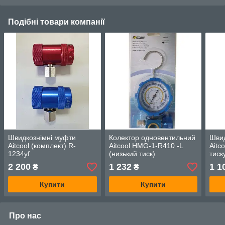
Подібні товари компанії
Швидкознімні муфти
Колектор одновентильний
Шви
Aitcool (комплект) R-
Aitcool HMG-1-R410 -L
Aitc
1234yf
(низький тиск)
тиск
2 200
1 232
1 1
₴
₴
Купити
Купити
Про нас