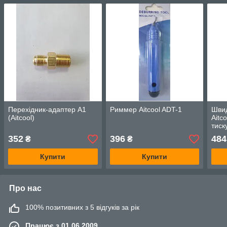
Перехідник-адаптер А1
Риммер Aitcool ADT-1
Шви
(Aitcool)
Aitc
тиск
352
396
484
₴
₴
Купити
Купити
Про нас
100% позитивних з 5 відгуків за рік
Працює з 01.06.2009