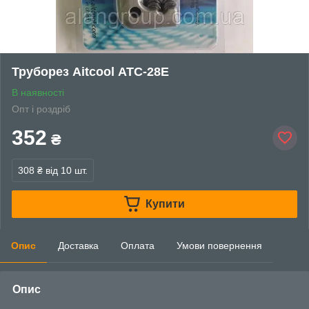
Труборез Aitcool АТС-28E
В наявності
Опт і роздріб
352
₴
308 ₴
від 10 шт.
Купити
Опис
Доставка
Оплата
Умови повернення
Опис