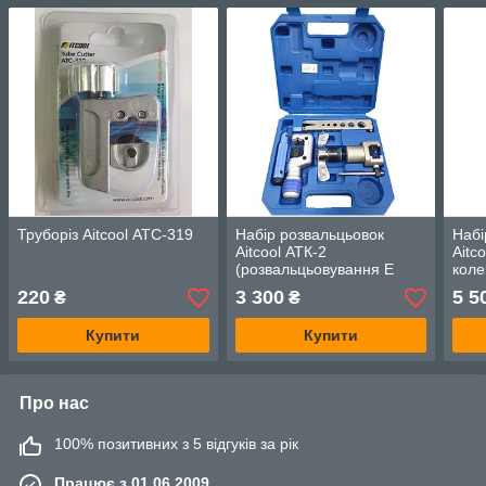
Труборіз Aitcool АТС-319
Набір розвальцьовок
Набі
Aitcool АТК-2
Aitc
(розвальцьовування Е
коле
809, труборіз, ріммер)
220
3 300
5 5
₴
₴
Купити
Купити
Про нас
100% позитивних з 5 відгуків за рік
Працює з 01.06.2009