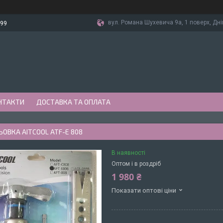
вул. Романа Шухевича 9а, 1 поверх, Дні
-99
НТАКТИ
ДОСТАВКА ТА ОПЛАТА
ОВКА AITCOOL АТF-E 808
В наявності
Оптом і в роздріб
1 980 ₴
Показати оптові ціни