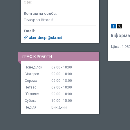
Офіс
Пічкуров Віталій
Інформа
alan_dnepr@ukr.net
Ціна:
1 980
ГРАФІК РОБОТИ
Понеділок
09:00
18:00
Вівторок
09:00
18:00
Середа
09:00
18:00
Четвер
09:00
18:00
Пʼятниця
09:00
18:00
Субота
10:00
15:00
Неділя
Вихідний