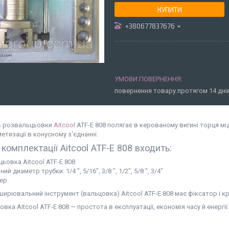
КУПИТИ
+380677837676
повернення товару протягом 14 дн
ь розвальцьовки
Aitcool
АТF-E 808 полягає в керованому вигині торця мі
етизації в конусному з'єднанні.
комплектації Aitcool АТF-E 808 входить:
ьовка Aitcool АТF-E 808
ий диаметр трубки: 1/4 ", 5/16", 3/8 ", 1/2", 5/8 ", 3/4"
ер.
ирювальний інструмент (вальцовка) Aitcool АТF-E 808 має фіксатор і кр
вка Aitcool АТF-E 808 — простота в експлуатації, економія часу й енергії.