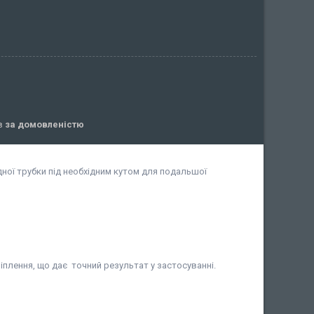
ів
за домовленістю
дної трубки під необхідним кутом для подальшої
іплення, що дає точний результат у застосуванні.