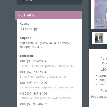
НОВИНИ
КОНТАКТИ
ПП Алан Груп
вул. Романа Шухевича 9а, 1 поверх,
Дніпро, Україна
Сут
+380 (50) 779-20-56
герм
Наталія - менеджер по комплектуючим
До 
+380 (67) 783-76-76
вальц
Віталій-менеджер по обладнанню
внешн
+380 (96) 744-10-99
бліст
Наталія - менеджер по комплектуючим
Розш
+380 (67) 567-81-96
Розвальцьо
Світлана-менеджер по комплектуючим
+380 (50) 320-89-87