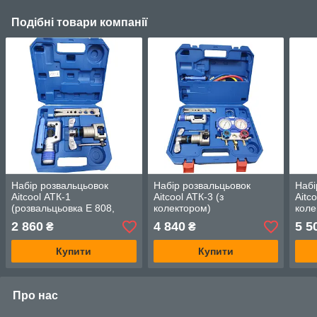
Подібні товари компанії
Набір розвальцьовок
Набір розвальцьовок
Набі
Aitcool АТК-1
Aitcool АТК-3 (з
Aitc
(розвальцьовка Е 808,
колектором)
коле
труборіз, ример)
2 860
4 840
5 5
₴
₴
Купити
Купити
Про нас