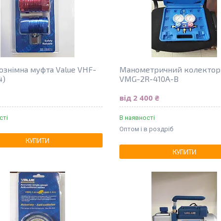
знімна муфта Value VHF-
Манометричний колектор 
4)
VMG-2R-410А-В
від 2 400 ₴
сті
В наявності
Оптом і в роздріб
КУПИТИ
КУПИТИ