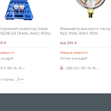
тричний колектор Value
Манометр високого тиску
R22В-02 (R404, R407, R134)
R22, R410, R407, R134
00 ₴
від 300 ₴
наявності
Немає в наявності
в роздріб
Оптом і в роздріб
(67) 783-76-76
+380 (67) 783-76-76