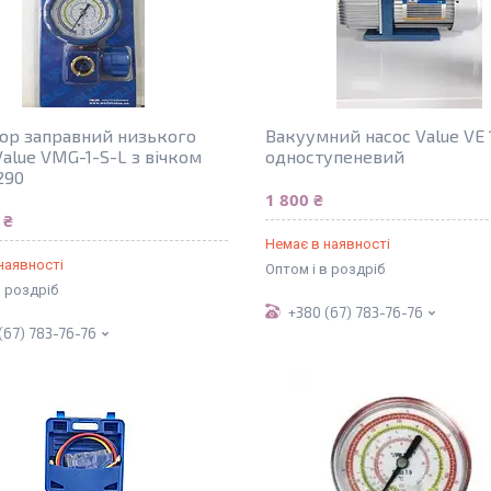
ор заправний низького
Вакуумний насос Value VЕ 
Value VMG-1-S-L з вічком
одноступеневий
290
1 800 ₴
 ₴
Немає в наявності
наявності
Оптом і в роздріб
в роздріб
+380 (67) 783-76-76
(67) 783-76-76