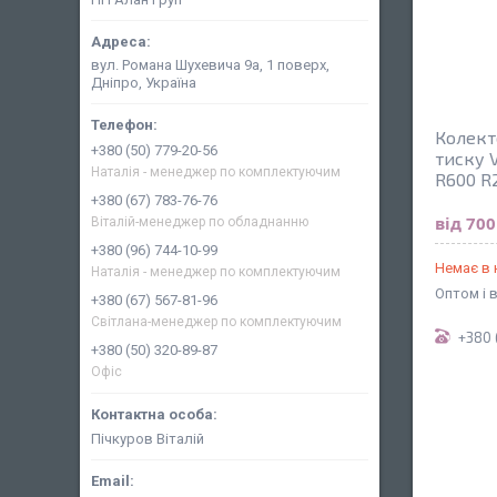
вул. Романа Шухевича 9а, 1 поверх,
Дніпро, Україна
Колект
+380 (50) 779-20-56
тиску 
Наталія - менеджер по комплектуючим
R600 R
+380 (67) 783-76-76
від 700
Віталій-менеджер по обладнанню
+380 (96) 744-10-99
Немає в 
Наталія - менеджер по комплектуючим
Оптом і 
+380 (67) 567-81-96
Світлана-менеджер по комплектуючим
+380 
+380 (50) 320-89-87
Офіс
Пічкуров Віталій