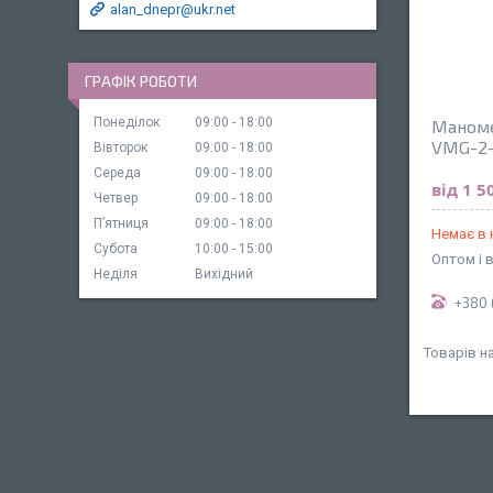
alan_dnepr@ukr.net
ГРАФІК РОБОТИ
Понеділок
09:00
18:00
Маноме
VMG-2-
Вівторок
09:00
18:00
Середа
09:00
18:00
від 1 5
Четвер
09:00
18:00
Пʼятниця
09:00
18:00
Немає в 
Субота
10:00
15:00
Оптом і 
Неділя
Вихідний
+380 