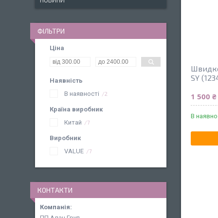
НОВИНИ
ФІЛЬТРИ
Ціна
Швидко
SY (123
Наявність
В наявності
2
1 500 ₴
Країна виробник
В наявно
Китай
7
Виробник
VALUE
7
КОНТАКТИ
ПП Алан Груп