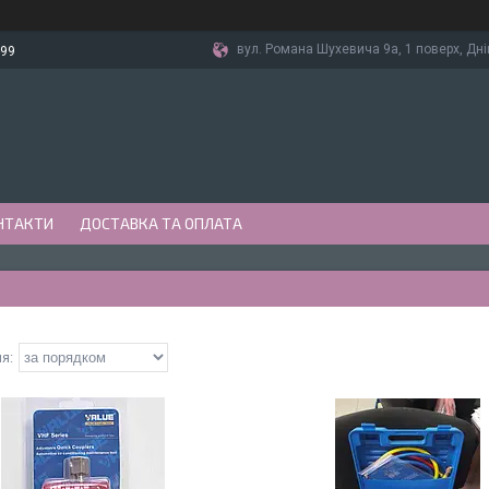
вул. Романа Шухевича 9а, 1 поверх, Дні
-99
НТАКТИ
ДОСТАВКА ТА ОПЛАТА